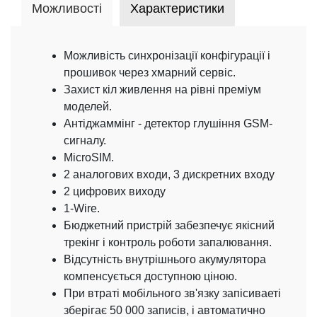
Можливості
Характеристики
Можливість синхронізації конфігурації і
прошивок через хмарний сервіс.
Захист кіл живлення на рівні преміум
моделей.
Антіджаммінг - детектор глушіння GSM-
сигналу.
MicroSIM.
2 аналогових входи, 3 дискретних входу
2 цифрових виходу
1-Wire.
Бюджетний пристрій забезпечує якісний
трекінг і контроль роботи запалювання.
Відсутність внутрішнього акумулятора
компенсується доступною ціною.
При втраті мобільного зв'язку запісиваеті
зберігає 50 000 записів, і автоматично