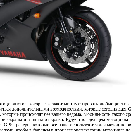
мотоциклистов, которые желают минимизировать любые риски ег
ваться дополнительными возможностями, которые сегодня дает G
 которые происходят без вашего ведома. Мобильность такого ср
жной охраны и защиты от кражи. Будучи владельцем мотоцикла н
 GPS трекеры, которые все чаще используются для мотоциклов
налами, чтобы в будущем в процессе эксплуатации мотоцикла не