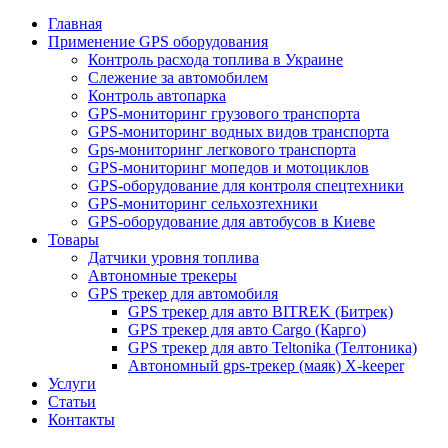
Главная
Применение GPS оборудования
Контроль расхода топлива в Украине
Слежение за автомобилем
Контроль автопарка
GPS-мониторинг грузового транспорта
GPS-мониторинг водных видов транспорта
Gps-мониторинг легкового транспорта
GPS-мониторинг мопедов и мотоциклов
GPS-оборудование для контроля спецтехники
GPS-мониторинг сельхозтехники
GPS-оборудование для автобусов в Киеве
Товары
Датчики уровня топлива
Автономные трекеры
GPS трекер для автомобиля
GPS трекер для авто BITREK (Битрек)
GPS трекер для авто Cargo (Карго)
GPS трекер для авто Teltonika (Телтоника)
Автономный gps-трекер (маяк) X-keeper
Услуги
Статьи
Контакты